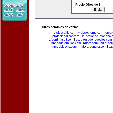
Precio Ofrecido $
Otros dominios en venta:
hotelescarilo.com
|
webgobierno.com
|
empr
profesionalizar.com
|
seleccionecuatoriana.
argentinasoft.com
|
estrategiadenegocios.com
fabricadetornillos.com
|
buscadormundial.co
inmueblesvip.com
|
mujerargentina.com
|
ca