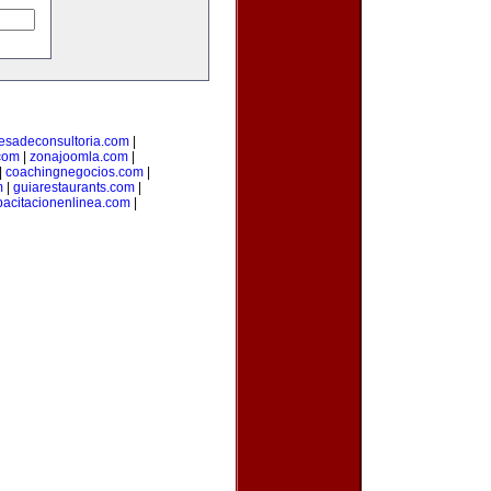
esadeconsultoria.com
|
com
|
zonajoomla.com
|
|
coachingnegocios.com
|
m
|
guiarestaurants.com
|
pacitacionenlinea.com
|