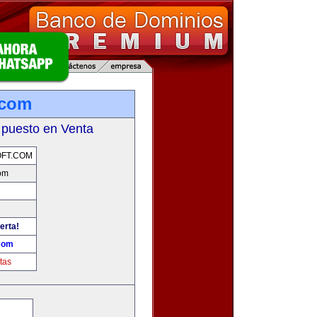
.com
 puesto en Venta
FT.COM
com
erta!
.com
tas