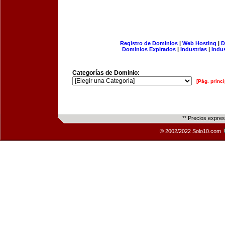
Registro de Dominios
|
Web Hosting
|
D
Dominios Expirados
|
Industrias
|
Indu
Categorías de Dominio:
[Pág. princi
** Precios expre
© 2002/2022 Solo10.com