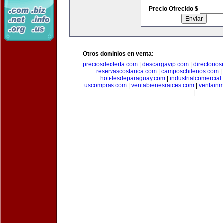
Precio Ofrecido $
Otros dominios en venta:
preciosdeoferta.com
|
descargavip.com
|
directorio
reservascostarica.com
|
camposchilenos.com
|
hotelesdeparaguay.com
|
industrialcomercial
uscompras.com
|
ventabienesraices.com
|
ventain
|