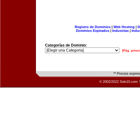
Registro de Dominios
|
Web Hosting
|
D
Dominios Expirados
|
Industrias
|
Indu
Categorías de Dominio:
[Pág. princi
** Precios expre
© 2002/2022 Solo10.com