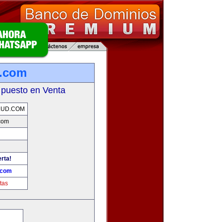
d.com
 puesto en Venta
LUD.COM
com
erta!
.com
tas