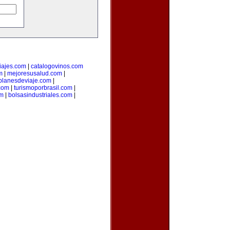
iajes.com
|
catalogovinos.com
m
|
mejoresusalud.com
|
planesdeviaje.com
|
.com
|
turismoporbrasil.com
|
om
|
bolsasindustriales.com
|