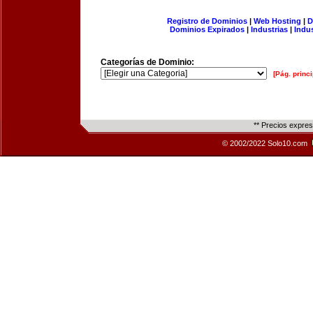
Registro de Dominios
|
Web Hosting
|
D
Dominios Expirados
|
Industrias
|
Indu
Categorías de Dominio:
[Pág. princi
** Precios expre
© 2002/2022 Solo10.com