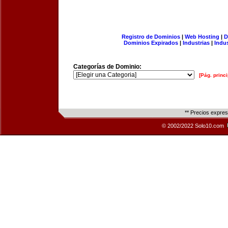
Registro de Dominios
|
Web Hosting
|
D
Dominios Expirados
|
Industrias
|
Indu
Categorías de Dominio:
[Pág. princi
** Precios expre
© 2002/2022 Solo10.com