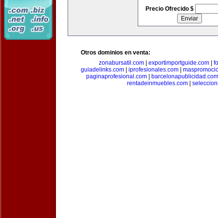
Precio Ofrecido $
Otros dominios en venta:
zonabursatil.com
|
exportimportguide.com
|
f
guiadelinks.com
|
iprofesionales.com
|
maspromoci
paginaprofesional.com
|
barcelonapublicidad.co
rentadeinmuebles.com
|
seleccio