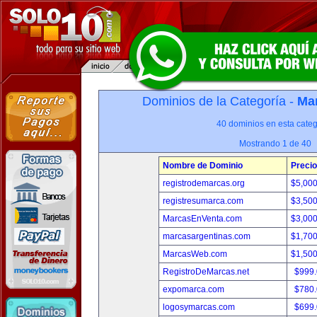
Dominios de la Categoría -
Mar
40 dominios en esta categ
Mostrando 1 de 40
Nombre de Dominio
Precio
registrodemarcas.org
$5,00
registresumarca.com
$3,50
MarcasEnVenta.com
$3,00
marcasargentinas.com
$1,70
MarcasWeb.com
$1,50
RegistroDeMarcas.net
$999
expomarca.com
$780
logosymarcas.com
$699