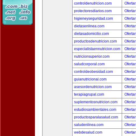
controldenutricion.com
Ofertar
protectoresdiarios.com
Ofertar
higieneyseguridad.com
Ofertar
dietasenlinea.com
Ofertar
dietasadomicilio.com
Ofertar
productosdenutricion.com
Ofertar
especialistaennutricion.com
Ofertar
nutricionsuperior.com
Ofertar
saludcorporal.com
Ofertar
controldeobesidad.com
Ofertar
guianutricional.com
Ofertar
asesordenutricion.com
Ofertar
terapiagrupal.com
Ofertar
suplementosnutricion.com
Ofertar
estudiosambientales.com
Ofertar
productosparalasalud.com
Ofertar
saludenlinea.com
Ofertar
webdesalud.com
Ofertar