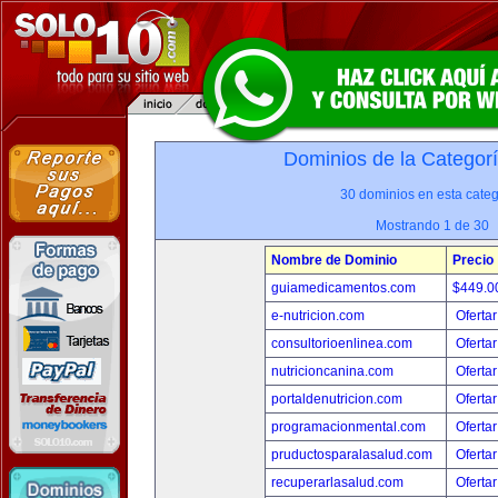
Dominios de la Categor
30 dominios en esta categ
Mostrando 1 de 30
Nombre de Dominio
Precio
guiamedicamentos.com
$449.
e-nutricion.com
Ofertar
consultorioenlinea.com
Ofertar
nutricioncanina.com
Ofertar
portaldenutricion.com
Ofertar
programacionmental.com
Ofertar
pruductosparalasalud.com
Ofertar
recuperarlasalud.com
Ofertar