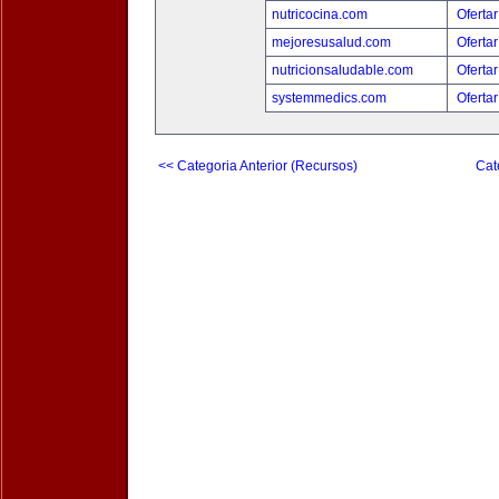
nutricocina.com
Ofertar
mejoresusalud.com
Ofertar
nutricionsaludable.com
Ofertar
systemmedics.com
Ofertar
<< Categoria Anterior (Recursos)
Cat