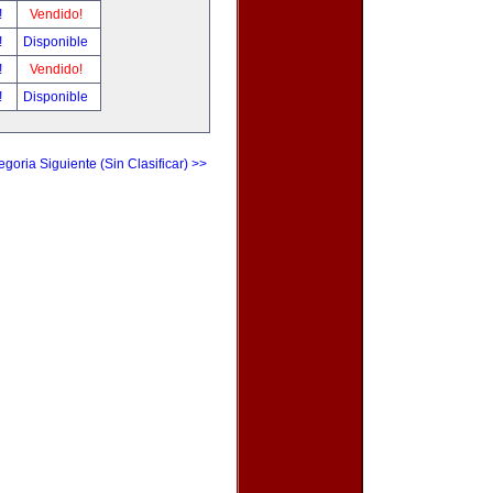
!
Vendido!
!
Disponible
!
Vendido!
!
Disponible
egoria Siguiente (Sin Clasificar) >>